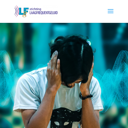
Wordt Donateur!
Stichting Laagfrequent Geluid
heeft jouw steun nodig
"