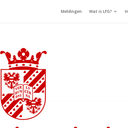
Meldingen
Wat is LFG?
I