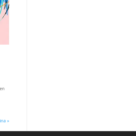
 en
ina »